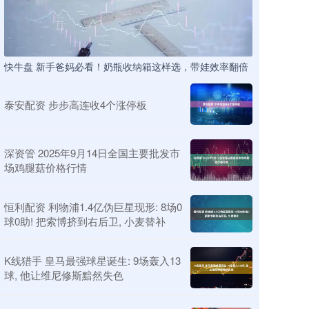
快牛盘 新手爸妈必看！奶瓶收纳箱这样选，带娃效率翻倍
泰安配资 步步高连收4个涨停板
深资管 2025年9月14日全国主要批发市
场鸡腿菇价格行情
恒利配资 利物浦1.4亿伪巨星现形: 8场0
球0助! 把索博挤到右后卫, 小麦替补
K线猎手 皇马最强球星诞生: 9场轰入13
球, 他让维尼修斯黯然失色