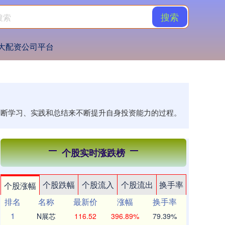
搜索
大配资公司平台
过不断学习、实践和总结来不断提升自身投资能力的过程。
个股实时涨跌榜
个股跌幅
个股流入
个股流出
换手率
个股涨幅
排名
名称
最新价
涨幅
换手率
1
N展芯
116.52
396.89%
79.39%