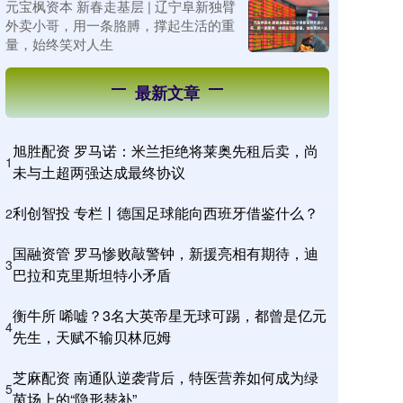
元宝枫资本 新春走基层 | 辽宁阜新独臂
外卖小哥，用一条胳膊，撑起生活的重
量，始终笑对人生
最新文章
旭胜配资 罗马诺：米兰拒绝将莱奥先租后卖，尚
1
未与土超两强达成最终协议
利创智投 专栏丨德国足球能向西班牙借鉴什么？
2
国融资管 罗马惨败敲警钟，新援亮相有期待，迪
3
巴拉和克里斯坦特小矛盾
衡牛所 唏嘘？3名大英帝星无球可踢，都曾是亿元
4
先生，天赋不输贝林厄姆
芝麻配资 南通队逆袭背后，特医营养如何成为绿
5
茵场上的“隐形替补”