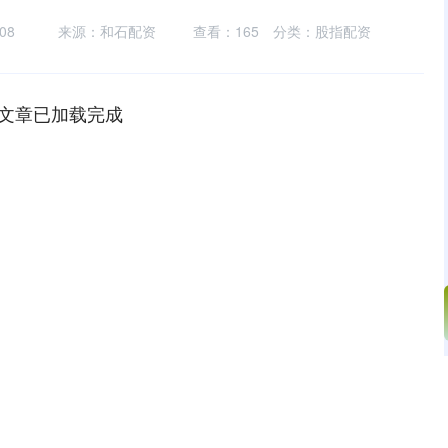
08
来源：和石配资
查看：
165
分类：
股指配资
文章已加载完成
沪深300
4694.44
.42%
43.13
0.93%