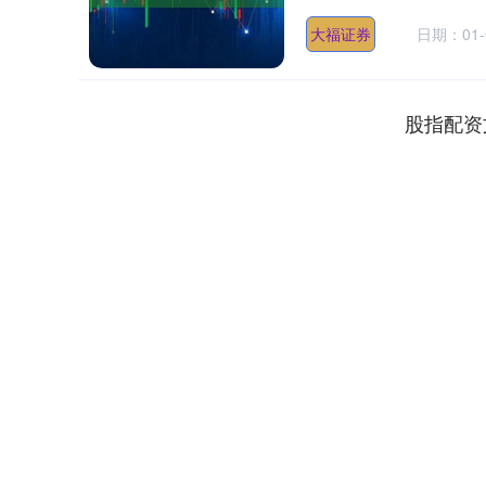
大福证券
日期：01-
股指配资
深证成指
14311.01
.68
1.02%
200.89
1