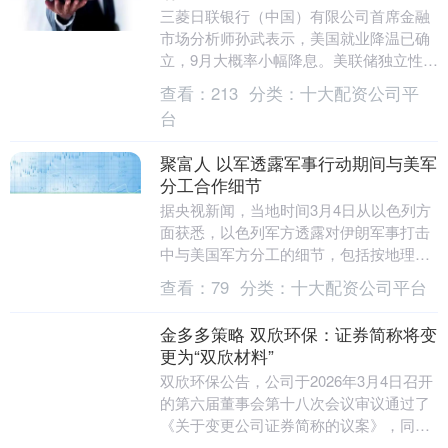
三菱日联银行（中国）有限公司首席金融
市场分析师孙武表示，美国就业降温已确
立，9月大概率小幅降息。美联储独立性受
疑，市场加价风险溢价。降息预期升温，
查看：
213
分类：
十大配资公司平
美股年内有望震....
台
聚富人 以军透露军事行动期间与美军
分工合作细节
据央视新闻，当地时间3月4日从以色列方
面获悉，以色列军方透露对伊朗军事打击
中与美国军方分工的细节，包括按地理位
置、目标类型和相对优势进行分工。一、
查看：
79
分类：
十大配资公司平台
地理位置方面，....
金多多策略 双欣环保：证券简称将变
更为“双欣材料”
双欣环保公告，公司于2026年3月4日召开
的第六届董事会第十八次会议审议通过了
《关于变更公司证券简称的议案》，同意
公司将证券简称由“双欣环保”变更为“双欣