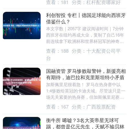
查看：
181
分类：
杠杆配资哪家好
这位球员正在....
利创智投 专栏丨德国足球能向西班牙
借鉴什么？
本文字数｜2057字 建议阅读时间｜7分钟
西班牙在纽约再成大业，复制了自己16年
前连续拿下欧洲杯和世界杯冠军的神奇，7
月初就打道回府的德国人，只能在电视机
查看：
188
分类：
十大配资公司平
前见....
台
国融资管 罗马惨败敲警钟，新援亮相
有期待，迪巴拉和克里斯坦特小矛盾
加斯佩里尼很着急！ 罗马在热身赛中以
1:4惨败给英冠的卡迪夫城。尽管这只是一
场无关紧要的热身赛，但加斯佩里尼赛后
仍流露出担忧。他向媒体坦言，球队阵容
查看：
167
分类：
广西股票配资
存在明显短板....
衡牛所 唏嘘？3名大英帝星无球可
踢，都曾是亿元先生，天赋不输贝林