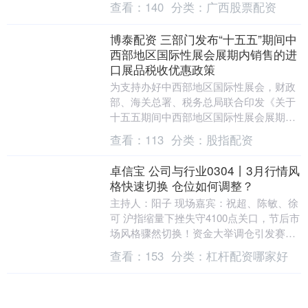
查看：
140
分类：
广西股票配资
材料”....
博泰配资 三部门发布“十五五”期间中
西部地区国际性展会展期内销售的进
口展品税收优惠政策
为支持办好中西部地区国际性展会，财政
部、海关总署、税务总局联合印发《关于
十五五期间中西部地区国际性展会展期内
销售的进口展品税收优惠政策的通知》，
查看：
113
分类：
股指配资
明确对2026年....
卓信宝 公司与行业0304丨3月行情风
格快速切换 仓位如何调整？
主持人：阳子 现场嘉宾：祝超、陈敏、徐
可 沪指缩量下挫失守4100点关口，节后市
场风格骤然切换！资金大举调仓引发赛道
极致分化，此前节目中精准提示科技股风
查看：
153
分类：
杠杆配资哪家好
险、预判....