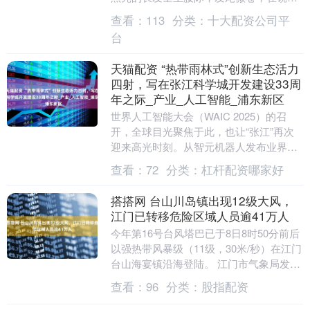
下泛着柔润的光泽。“不用漂染伤发，不用
查看：
113
分类：
十大配资公司平
每天打....
台
天猫配资 “热带雨林式”创新生态活力
四射，写在张江科学城开发建设33周
年之际_产业_人工智能_浦东新区
世界人工智能大会（WAIC 2025）的召
开，全球目光聚焦于此，也让“张江”再次
迎来高光时刻。从智元机器人发布业界首
个具身智能操作系统，到智己汽车展示前
查看：
72
分类：
杠杆配资哪家好
沿的智能....
搭搭网 台山川岛镇出现12级大风，
江门已转移危险区域人员逾41万人
今年第16号台风塔巴已于8日8时50分前后
以强热带风暴级（11级，30米/秒）在江门
台山海宴镇沿海登陆。 江门市气象局发
布，9月7日07时至8日07时，江门出现....
查看：
96
分类：
股指配资