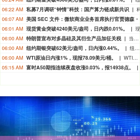
06:22 AM
私募7月调研“钟情”科技：国产算力链成新共识
06:07 AM
美国 SEC 文件
06:01 AM
现货黄金突破4240美元/盎司，日内跌0.01%。
06:00 AM
特朗普宣布对多晶硅及其衍生产品加征关税
当地时间8月6日，美国总统特朗普签署行政令，依据《1962年贸易扩展法》第232条，对进口多晶硅及其衍生产品采取最低进口价格和额外关税措施，以支持美国国内多晶硅、半导体和太阳能供应链。公告规定，最低进口价格分别为：多晶硅每公斤21美元；多晶硅锭和晶圆每公斤100美元；太阳能电池每瓦0.22美元；太阳能组件每瓦0.38美元。同时，美国将对公告附件所列多晶硅锭及相关衍生产品加征15%的从价关税。相关措施将自2026年12月4日美国东部时间凌晨12时01分起生效。公告还授权商务部建立“回流美国”激励计划。企业如承诺在美国建设、翻新或扩建多晶硅、硅锭、晶圆或太阳能电池生产设施，并在2029年1月20日前开工，可申请部分进口设备和相关产品免缴第232条关税。（央视新闻）
06:00 AM
纽约期银突破62美元/盎司，日内涨0.44%。
纽约期银突破62美元/盎司，日内涨0.44%。
06:00 AM
WTI原油日内涨1%，现报78.09美元/桶。
WTI原油日内涨1%，现报78.09美元/桶。
05:15 AM
富时A50期指连续夜盘收涨0.03%，报14938点。