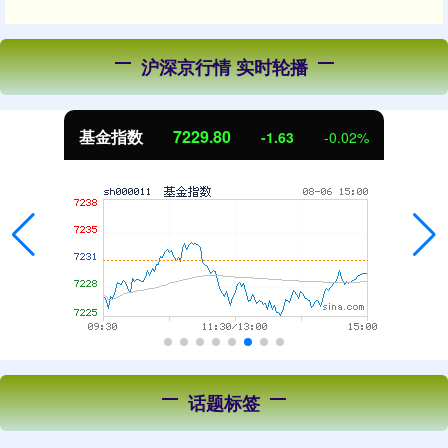
沪深京行情 实时轮播
基金指数
7229.80
-1.63
-0.02%
话题标签