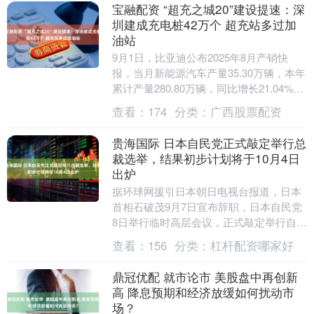
宝融配资 “超充之城20”建设提速：深
圳建成充电桩42万个 超充站多过加
油站
9月1日，比亚迪公布2025年8月产销快
报，当月新能源汽车产量35.30万辆，本年
累计产量280.80万辆，同比增长21.04%；
销量为37.36万辆，本年累计....
查看：
174
分类：
广西股票配资
贵海国际 日本自民党正式敲定举行总
裁选举，结果初步计划将于10月4日
出炉
据环球网援引日本朝日电视台报道，日本
首相石破茂9月7日宣布辞职，日本自民党
8日举行临时高层会议，正式敲定举行自民
党总裁选举。据报道，会议决定终止对是
查看：
156
分类：
杠杆配资哪家好
否赞同提前举....
鼎冠优配 就市论市 美股盘中再创新
高 降息预期和经济放缓如何扰动市
场？