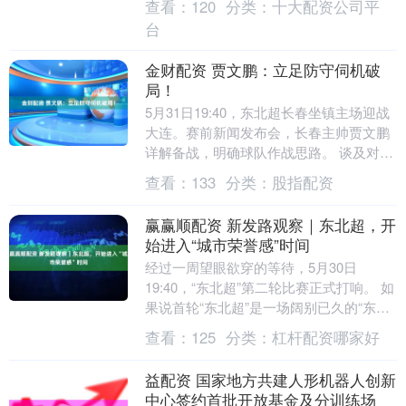
查看：
120
分类：
十大配资公司平
暴的青年军....
台
金财配资 贾文鹏：立足防守伺机破
局！
5月31日19:40，东北超长春坐镇主场迎战
大连。赛前新闻发布会，长春主帅贾文鹏
详解备战，明确球队作战思路。 谈及对
手，贾文鹏客观点评：“大连首轮轰入五
查看：
133
分类：
股指配资
球，进攻....
赢赢顺配资 新发路观察｜东北超，开
始进入“城市荣誉感”时间
经过一周望眼欲穿的等待，5月30日
19:40，“东北超”第二轮比赛正式打响。 如
果说首轮“东北超”是一场阔别已久的“东北
大团圆”，图的是乐和、看的是热闹；那第
查看：
125
分类：
杠杆配资哪家好
二....
益配资 国家地方共建人形机器人创新
中心签约首批开放基金及分训练场_