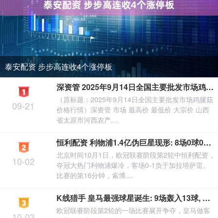
泰安配资 步步高连收4个涨停板
深资管 2025年9月14日全国主要批发市场鸡腿菇价格行情
（原标题：2025年9月14日全国主要批发市场鸡腿菇
09-21
价格行情）深资管 市场 最高价 最低价 大宗价 山西
省太原市河西农产....
恒利配资 利物浦1.4亿伪巨星现形: 8场0球0助! 把索博挤到右后卫, 小麦替补
北京时间10月1日，欧冠联赛阶段第2轮中恒利配资，
10-02
夺冠大热门利物浦爆冷，客场0-1负于加拉塔萨雷。
比赛的第16分钟，索博....
K线猎手 皇马最强球星诞生: 9场轰入13球, 他让维尼修斯黯然失色
欧冠联赛阶段第2轮的一场比赛展开争夺，皇马做客
10-02