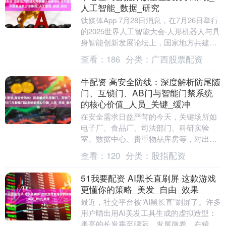
人工智能_数据_研究
钛媒体App 7月28日消息，在7月26日举行
的2025世界人工智能大会·人形机器人与具
身智能创新发展论坛上，国家地方共建人
形机器人创新中心首批开放基金及分训
查看：
186
分类：
广西股票配资
练....
牛配资 高安全防线：深度解析防尾随
门、互锁门、AB门与智能门禁系统
的核心价值_人员_关键_缓冲
在安全需求日益严苛的今天，关键场所如
电子厂、食品厂、司法部门、科研实验
室、数据中心、贵重物品库房等，对出入
口安全管控提出了前所未有的高标准。构
查看：
120
分类：
股指配资
建一套坚实可靠、逻....
51我要配资 AI黑长直刷屏 这款游戏
更懂你的策略_美发_自由_效果
最近，社交平台被“AI黑长直”刷屏了。许多
用户晒出用AI美发工具生成的虚拟造型：
黑亮的长发垂至腰际，发尾微卷，在镜头