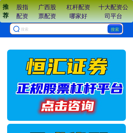
推
股指
广西股
杠杆配资
十大配资公
荐
配资
票配资
哪家好
司平台
搜索