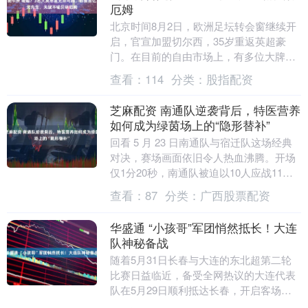
厄姆
北京时间8月2日，欧洲足坛转会窗继续开
启，官宣加盟切尔西，35岁重返英超豪
门。在目前的自由市场上，有多位大牌球
员，还在寻找下家，包括此前曾在英格兰
查看：
114
分类：
股指配资
国家队效力过的....
芝麻配资 南通队逆袭背后，特医营养
如何成为绿茵场上的“隐形替补”
回看 5 月 23 日南通队与宿迁队这场经典
对决，赛场画面依旧令人热血沸腾。开场
仅1分20秒，南通队被迫以10人应战11
人，在客场绝境中硬生生拼出一场2-1的
查看：
87
分类：
广西股票配资
逆....
华盛通 “小孩哥”军团悄然抵长！大连
队神秘备战
随着5月31日长春与大连的东北超第二轮
比赛日益临近，备受全网热议的大连代表
队在5月29日顺利抵达长春，开启客场备
战周期。 这支首轮轰入五球、掀起青春风