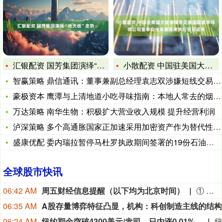
汇银配资 国芳集团演绎“地天板”走势
小散配资 中国驻美国大使谢锋会见美国超威半导体公司董事会主席
智赢策略 鼎信通讯：董事兼副总经理袁志双涉嫌短线交易公司股票
豪极资本 鹰潭与上清地道小吃寻味指南：本地人常去的烟火聚集地
万达策略 南华生物：积极扩大营业收入规模 提升经营利润
泸深策略 ​多个高通胀国家正加速采用加密资产作为替代性储值工
盛康优配 委内瑞拉暂停马杜罗执政期间签署的19份石油合同
全球股市快讯
06:42 AM
周五财经信息提醒（以下均为北京时间）
① 时间待定 中国7月进出口与贸易帐； ② 14:00 德国6月工业产出； ③ 20:30 美国7月非农就业报告（含就业人口、失业率、平均每小时工资），加拿大7月就业报告； ④ 22:00 美国里士满联储主席Barkin（2027年FOMC票委）参加一场炉边闲聊，预计将谈及经济等问题； ⑤ 次日03:00 美国6月消费信贷； ⑥ 周日00:45 美联储理事、负责金融监管事务的副主席鲍曼在“2026年CEO与高级管理峰会与年会”的间隙参加一场线上炉边闲聊； ⑦ 周日 CIES 2026第十六届中国国际储能大会开幕（8月9-11日）； ⑧ 周日09:30 中国7月CPI、PPI； ⑨ 周日可能发布 中国1-7月社会融资规模增量、新增人民币贷款、M2等货币供应。
06:35 AM
06:24 AM
纽约期金突破4300美元/盎司，日内涨0.01%。