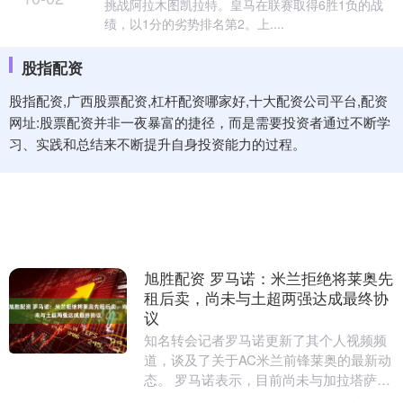
挑战阿拉木图凯拉特。皇马在联赛取得6胜1负的战
绩，以1分的劣势排名第2。上....
股指配资
股指配资,广西股票配资,杠杆配资哪家好,十大配资公司平台,配资
网址:股票配资并非一夜暴富的捷径，而是需要投资者通过不断学
习、实践和总结来不断提升自身投资能力的过程。
旭胜配资 罗马诺：米兰拒绝将莱奥先
租后卖，尚未与土超两强达成最终协
议
知名转会记者罗马诺更新了其个人视频频
道，谈及了关于AC米兰前锋莱奥的最新动
态。 罗马诺表示，目前尚未与加拉塔萨雷
或费内巴切就莱奥的转会达成最终协议。