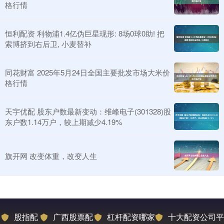
格行情
恒利配资 利物浦1.4亿伪巨星现形: 8场0球0助! 把
索博挤到右后卫, 小麦替补
同花财富 2025年5月24日全国主要批发市场大米价
格行情
天宇优配 股东户数最新变动：维峰电子(301328)股
东户数1.14万户，较上期减少4.19%
旗开网 改变体重，改变人生
股指配
广西股票配
杠杆配资哪家
十大配资公司平