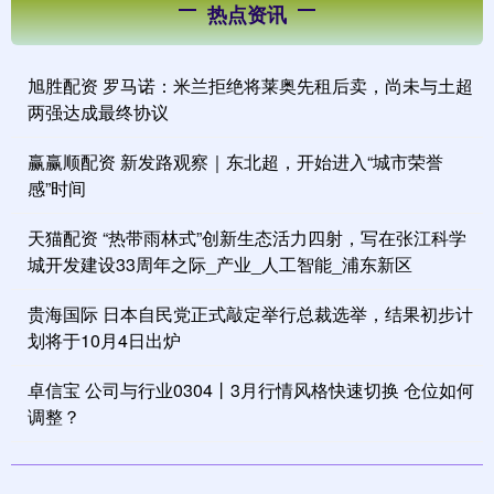
热点资讯
旭胜配资 罗马诺：米兰拒绝将莱奥先租后卖，尚未与土超
两强达成最终协议
赢赢顺配资 新发路观察｜东北超，开始进入“城市荣誉
感”时间
天猫配资 “热带雨林式”创新生态活力四射，写在张江科学
城开发建设33周年之际_产业_人工智能_浦东新区
贵海国际 日本自民党正式敲定举行总裁选举，结果初步计
划将于10月4日出炉
卓信宝 公司与行业0304丨3月行情风格快速切换 仓位如何
调整？