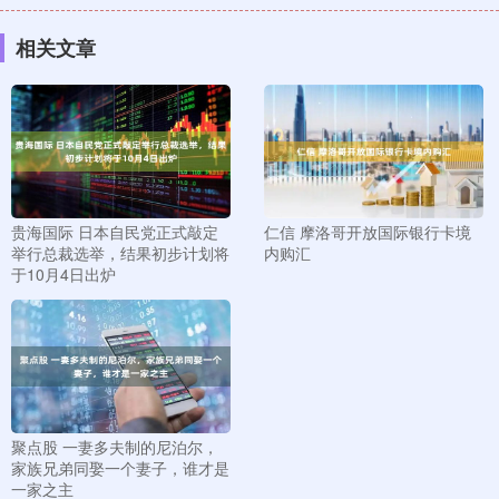
相关文章
贵海国际 日本自民党正式敲定
仁信 摩洛哥开放国际银行卡境
举行总裁选举，结果初步计划将
内购汇
于10月4日出炉
聚点股 一妻多夫制的尼泊尔，
家族兄弟同娶一个妻子，谁才是
一家之主