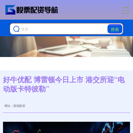
搜索
好牛优配 博雷顿今日上市 港交所迎“电
动版卡特彼勒”
网站：股指配资