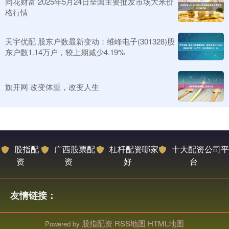
同花财富 2025年5月24日全国主要批发市场大米价
格行情
天宇优配 股东户数最新变动：维峰电子(301328)股
东户数1.14万户，较上期减少4.19%
旗开网 改变体重，改变人生
股指配
广西股票配
杠杆配资哪家
十大配资公司平
资
资
好
台
友情链接：
股指配资
RSS地图
HTML地图
Powered by