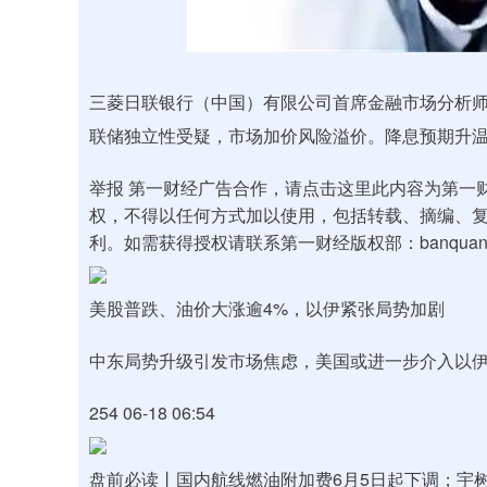
沪深300
4651.31
.08
-0.24%
-6.85
-0.
三菱日联银行（中国）有限公司首席金融市场分析师
联储独立性受疑，市场加价风险溢价。降息预期升
举报 第一财经广告合作，请点击这里此内容为第一
权，不得以任何方式加以使用，包括转载、摘编、
利。如需获得授权请联系第一财经版权部：banquan@y
美股普跌、油价大涨逾4%，以伊紧张局势加剧
中东局势升级引发市场焦虑，美国或进一步介入以伊
254 06-18 06:54
盘前必读丨国内航线燃油附加费6月5日起下调；宇树