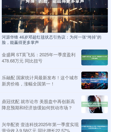
河源华锋 46岁邓超红毯状态引热议：为何一张“垮掉”的
脸，能赢得更多掌声
金盛网 ST英飞拓：2025年一季度盈利
478.68万元 同比扭亏
乐融配 国家统计局最新发布！这个城市
新房价格，涨幅全国第一！
鼎冠优配 就市论市 美股盘中再创新高
降息预期和经济放缓如何扰动市场？
兴华配资 壹连科技2025年第一季度实现
营业收入9.58亿元 同比增长22.57%