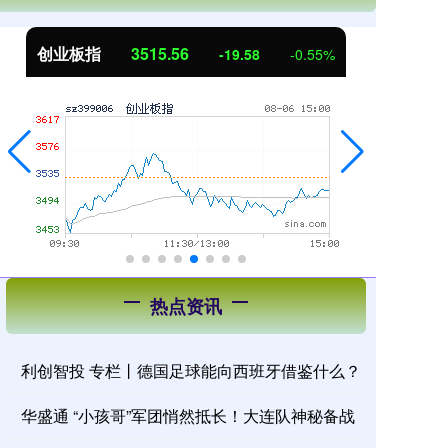
创业板指
3515.56
基
-19.58
-0.55%
热点资讯
利创智投 专栏丨德国足球能向西班牙借鉴什么？
华盛通 “小孩哥”军团悄然抵长！大连队神秘备战