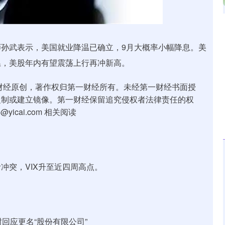
北证50
1122.88
15%
3.42
0.30%
孙武表示，美国就业降温已确立，9月大概率小幅降息。美
温，美股年内有望震荡上行再冲新高。
财经原创，著作权归第一财经所有。未经第一财经书面授
复制或建立镜像。第一财经保留追究侵权者法律责任的权
icai.com 相关阅读
冲突，VIX升至近四周高点。
回应更名“股份有限公司”