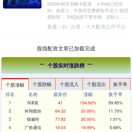
2026年刚开局银丰配资，火药味已经先
到。表面上，中美经贸摩擦似乎进入“低烈
度阶段”，关税战按下暂停键。实际上，战
场只是换了位置，手法更加隐蔽。美国没
查看：
81
分类：
十大配资公司平台
有正面出手....
股指配资文章已加载完成
个股实时涨跌榜
个股跌幅
个股流入
个股流出
换手率
个股涨幅
排名
名称
最新价
涨幅
换手率
1
N津富
41
134.82%
59.85%
2
科翔股份
64.32
20.00%
11.70%
3
锴威特
77.82
20.00%
1.01%
4
广哈通信
19.03
19.99%
5.68%