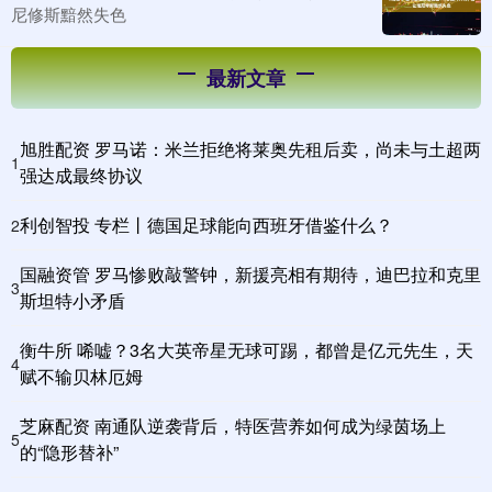
尼修斯黯然失色
最新文章
旭胜配资 罗马诺：米兰拒绝将莱奥先租后卖，尚未与土超两
1
强达成最终协议
利创智投 专栏丨德国足球能向西班牙借鉴什么？
2
国融资管 罗马惨败敲警钟，新援亮相有期待，迪巴拉和克里
3
斯坦特小矛盾
衡牛所 唏嘘？3名大英帝星无球可踢，都曾是亿元先生，天
4
赋不输贝林厄姆
芝麻配资 南通队逆袭背后，特医营养如何成为绿茵场上
5
的“隐形替补”