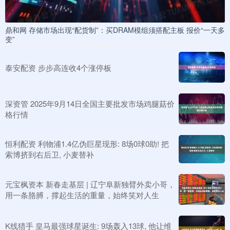
鼎和网 存储市场出现“配货制”：买DRAM模组须搭配主板 报价“一天多
变”
泰安配资 步步高连收4个涨停板
深资管 2025年9月14日全国主要批发市场鸡腿菇价
格行情
恒利配资 利物浦1.4亿伪巨星现形: 8场0球0助! 把
索博挤到右后卫, 小麦替补
元宝枫资本 新春走基层 | 辽宁阜新独臂外卖小哥，
用一条胳膊，撑起生活的重量，始终笑对人生
K线猎手 皇马最强球星诞生: 9场轰入13球, 他让维