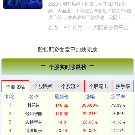
2026年刚开局银丰配资，火药味已经先
到。表面上，中美经贸摩擦似乎进入“低烈
度阶段”，关税战按下暂停键。实际上，战
场只是换了位置，手法更加隐蔽。美国没
查看：
82
分类：
十大配资公司平台
有正面出手....
股指配资文章已加载完成
个股实时涨跌榜
个股跌幅
个股流入
个股流出
换手率
个股涨幅
排名
名称
最新价
涨幅
换手率
1
N展芯
116.52
396.89%
79.39%
2
锐翔智能
110.02
20.21%
16.80%
3
志特新材
14.8
20.03%
14.18%
4
博腾股份
20.44
20.02%
14.77%