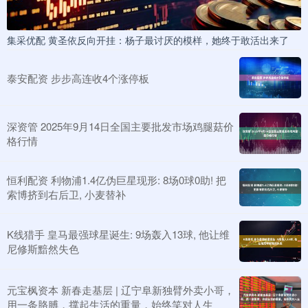
集采优配 黄圣依反向开挂：杨子最讨厌的模样，她终于敢活出来了
泰安配资 步步高连收4个涨停板
深资管 2025年9月14日全国主要批发市场鸡腿菇价
格行情
恒利配资 利物浦1.4亿伪巨星现形: 8场0球0助! 把
索博挤到右后卫, 小麦替补
K线猎手 皇马最强球星诞生: 9场轰入13球, 他让维
尼修斯黯然失色
元宝枫资本 新春走基层 | 辽宁阜新独臂外卖小哥，
用一条胳膊，撑起生活的重量，始终笑对人生