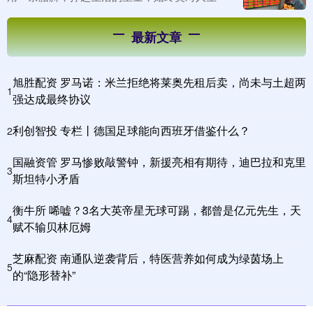
最新文章
旭胜配资 罗马诺：米兰拒绝将莱奥先租后卖，尚未与土超两
1
强达成最终协议
利创智投 专栏丨德国足球能向西班牙借鉴什么？
2
国融资管 罗马惨败敲警钟，新援亮相有期待，迪巴拉和克里
3
斯坦特小矛盾
衡牛所 唏嘘？3名大英帝星无球可踢，都曾是亿元先生，天
4
赋不输贝林厄姆
芝麻配资 南通队逆袭背后，特医营养如何成为绿茵场上
5
的“隐形替补”