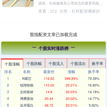
尿病、生殖健康及心理状态的重要风险因
素。面对我国日益严峻的肥胖形势，国家
查看：
212
分类：
杠杆配资哪家好
卫生健康委等....
股指配资文章已加载完成
个股实时涨跌榜
个股跌幅
个股流入
个股流出
换手率
个股涨幅
排名
名称
最新价
涨幅
换手率
1
N展芯
116.52
396.89%
79.39%
2
锐翔智能
110.02
20.21%
16.80%
3
志特新材
14.8
20.03%
14.18%
4
博腾股份
20.44
20.02%
14.77%
5
近岸蛋白
46.72
20.01%
5.62%