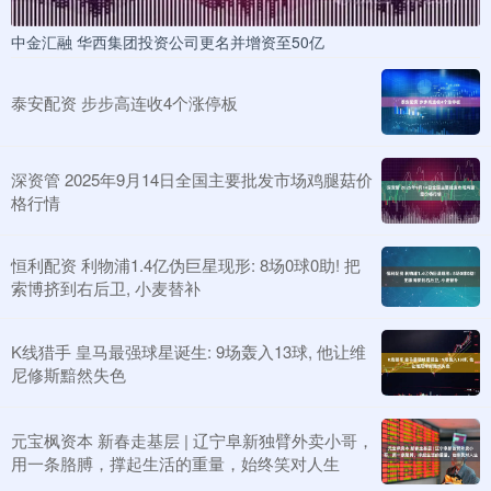
中金汇融 华西集团投资公司更名并增资至50亿
泰安配资 步步高连收4个涨停板
深资管 2025年9月14日全国主要批发市场鸡腿菇价
格行情
恒利配资 利物浦1.4亿伪巨星现形: 8场0球0助! 把
索博挤到右后卫, 小麦替补
K线猎手 皇马最强球星诞生: 9场轰入13球, 他让维
尼修斯黯然失色
元宝枫资本 新春走基层 | 辽宁阜新独臂外卖小哥，
用一条胳膊，撑起生活的重量，始终笑对人生