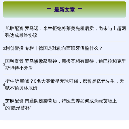
最新文章
旭胜配资 罗马诺：米兰拒绝将莱奥先租后卖，尚未与土超两
1
强达成最终协议
利创智投 专栏丨德国足球能向西班牙借鉴什么？
2
国融资管 罗马惨败敲警钟，新援亮相有期待，迪巴拉和克里
3
斯坦特小矛盾
衡牛所 唏嘘？3名大英帝星无球可踢，都曾是亿元先生，天
4
赋不输贝林厄姆
芝麻配资 南通队逆袭背后，特医营养如何成为绿茵场上
5
的“隐形替补”